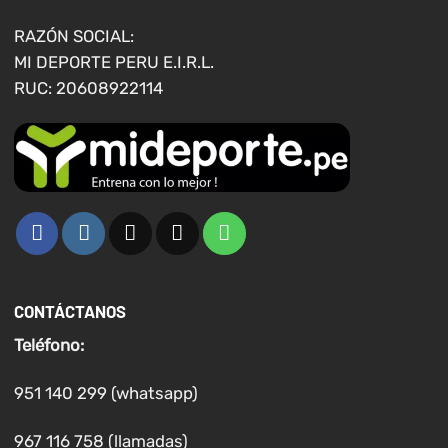
la
la
página
página
RAZÓN SOCIAL:
de
de
MI DEPORTE PERU E.I.R.L.
producto
producto
RUC: 20608922114
CONTÁCTANOS
Teléfono:
951 140 299 (whatsapp)
967 116 758 (llamadas)