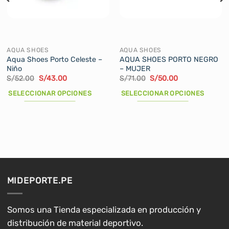
AQUA SHOES
AQUA SHOES
Aqua Shoes Porto Celeste –
AQUA SHOES PORTO NEGRO
Niño
– MUJER
El
El
El
El
S/
52.00
S/
43.00
S/
71.00
S/
50.00
precio
precio
precio
precio
original
actual
original
actual
SELECCIONAR OPCIONES
SELECCIONAR OPCIONES
era:
es:
era:
es:
S/52.00.
S/43.00.
S/71.00.
S/50.00.
Este
Este
producto
producto
tiene
tiene
múltiples
múltiples
variantes.
variantes.
Las
Las
opciones
opciones
MIDEPORTE.PE
se
se
pueden
pueden
elegir
elegir
Somos una Tienda especializada en producción y
en
en
distribución de material deportivo.