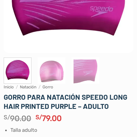
Inicio
/
Natación
/
Gorro
GORRO PARA NATACIÓN SPEEDO LONG
HAIR PRINTED PURPLE – ADULTO
El
El
S/
90.00
S/
79.00
precio
precio
Talla adulto
original
actual