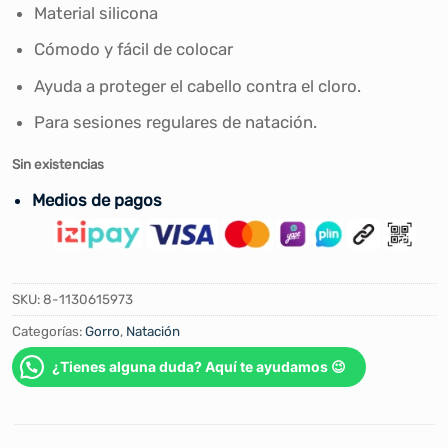
era:
es:
Material silicona
S/90.00.
S/79.00.
Cómodo y fácil de colocar
Ayuda a proteger el cabello contra el cloro.
Para sesiones regulares de natación.
Sin existencias
Medios de pagos
SKU:
8-1130615973
Categorías:
Gorro
,
Natación
¿Tienes alguna duda? Aquí te ayudamos 😉