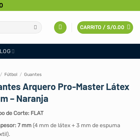
0
CARRITO /
S/
0.00
LOG
/
Fútbol
/
Guantes
antes Arquero Pro-Master Látex
m – Naranja
po de Corte: FLAT
pesor: 7 mm
(4 mm de látex + 3 mm de espuma
til).