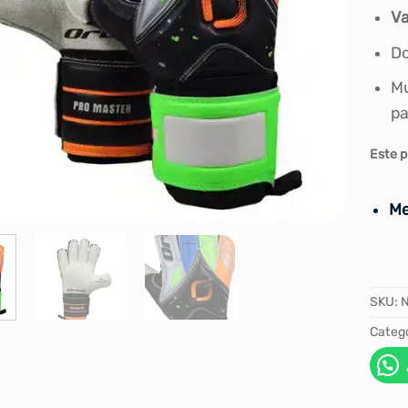
Va
Do
Mu
pa
Este p
Me
SKU:
Catego