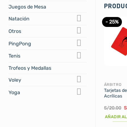
PRODU
Juegos de Mesa
Natación
- 25%
Otros
PingPong
Tenis
Trofeos y Medallas
Voley
ÁRBITRO
Tarjetas de
Yoga
Acrílicas
E
S/
20.00
S
p
o
AÑADIR AL
e
S