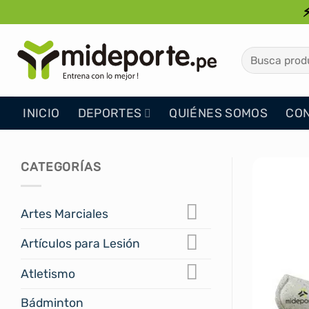
Saltar
al
contenido
Buscar
por:
INICIO
DEPORTES
QUIÉNES SOMOS
CO
CATEGORÍAS
Artes Marciales
Artículos para Lesión
Atletismo
Bádminton