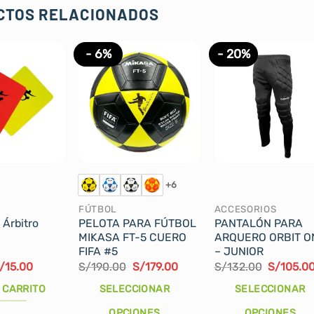
CTOS RELACIONADOS
- 6%
- 20%
+6
FÚTBOL
ACCESORIOS
 Árbitro
PELOTA PARA FÚTBOL
PANTALÓN PARA
MIKASA FT-5 CUERO
ARQUERO ORBIT O
FIFA #5
– JUNIOR
l
El
El
El
El
/
15.00
S/
190.00
S/
179.00
S/
132.00
S/
105.0
recio
precio
precio
precio
precio
riginal
actual
original
actual
original
 CARRITO
SELECCIONAR
SELECCIONAR
ra:
es:
era:
es:
era:
/20.00.
S/15.00.
S/190.00.
S/179.00.
S/132.00
OPCIONES
OPCIONES