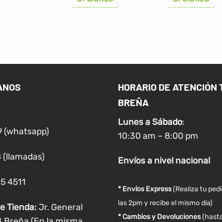
Este
Este
producto
producto
tiene
tiene
múltiples
múltiples
variantes.
variantes.
Las
Las
ANOS
HORARIO DE ATENCIÓN 
opciones
opciones
BREÑA
se
se
pueden
pueden
Lunes a
Sábado
:
elegir
elegir
9 (whatsapp)
10:30 am – 8:00 pm
en
en
la
la
 (llamadas)
Envíos
a nivel
nacional
página
página
de
de
05 4511
producto
producto
* Envíos Express
(Realiza tu ped
las 2pm y recibe el mismo día)
e Tienda:
Jr. General
* Cambios y Devoluciones
(hasta
4 Breña (En la misma