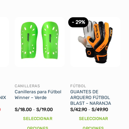
- 29%
CANILLERAS
FÚTBOL
Canilleras para Fútbol
GUANTES DE
NIX
Winner – Verde
ARQUERO FÚTBOL
BLAST – NARANJA
El
Rango
Rango
0
S/
18.00
-
S/
19.00
S/
42.90
-
S/
49.90
precio
de
de
actual
precios:
precios:
SELECCIONAR
SELECCIONAR
es:
desde
desde
.
S/105.00.
S/18.00
S/42.90
OPCIONES
OPCIONES