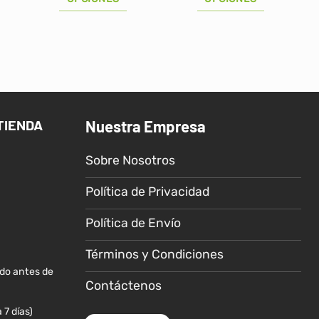
hasta
hasta
S/19.00
S/49.90
Este
Este
producto
producto
tiene
tiene
múltiples
múltiples
variantes.
variantes.
Las
Las
TIENDA
Nuestra Empresa
opciones
opciones
se
se
Sobre Nosotros
pueden
pueden
elegir
elegir
Política de Privacidad
en
en
la
la
Política de Envío
página
página
de
de
Términos y Condiciones
producto
producto
ido antes de
Contáctenos
 7 días)