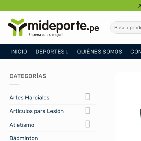
Saltar
al
contenido
Buscar
por:
INICIO
DEPORTES
QUIÉNES SOMOS
CO
CATEGORÍAS
Artes Marciales
Artículos para Lesión
Atletismo
Bádminton