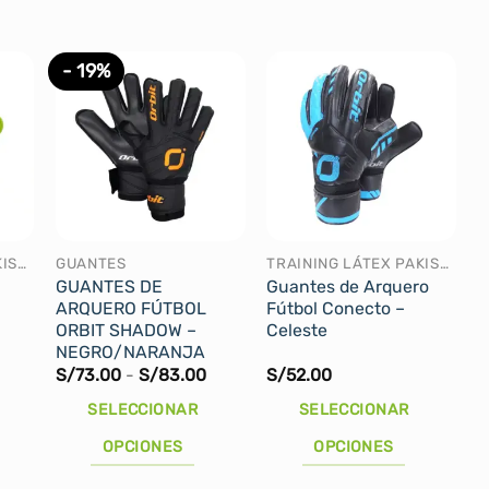
- 19%
TRAINING LÁTEX PAKISTÁN
GUANTES
TRAINING LÁTEX PAKISTÁN
GUANTES DE
Guantes de Arquero
ARQUERO FÚTBOL
Fútbol Conecto –
ORBIT SHADOW –
Celeste
NEGRO/NARANJA
Rango
Rango
S/
73.00
-
S/
83.00
S/
52.00
de
de
recios:
precios:
SELECCIONAR
SELECCIONAR
desde
desde
/45.90
S/73.00
OPCIONES
OPCIONES
asta
hasta
S/48.00
S/83.00
Este
Este