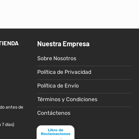
producto
producto
tiene
tiene
múltiples
múltiples
variantes.
variantes.
Las
Las
TIENDA
Nuestra Empresa
opciones
opciones
se
se
Sobre Nosotros
pueden
pueden
elegir
elegir
Política de Privacidad
en
en
la
la
Política de Envío
página
página
de
de
Términos y Condiciones
producto
producto
ido antes de
Contáctenos
 7 días)