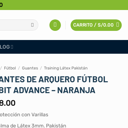
0
CARRITO /
S/
0.00
LOG
/
Fútbol
/
Guantes
/
Training Látex Pakistán
ANTES DE ARQUERO FÚTBOL
BIT ADVANCE – NARANJA
8.00
otección con Varillas
lma de Látex 3mm. Pakistán