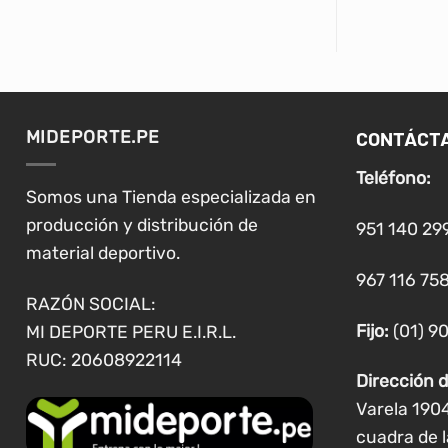
producto
tiene
múltiples
variantes.
Las
CONTÁCT
MIDEPORTE.PE
opciones
se
Teléfono:
pueden
Somos una Tienda especializada en
elegir
producción y distribución de
951 140 29
en
material deportivo.
la
967 116 758
página
RAZÓN SOCIAL:
de
Fijo:
(01) 9
MI DEPORTE PERU E.I.R.L.
producto
RUC: 20608922114
Dirección d
Varela 190
cuadra de l