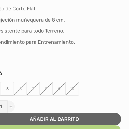
po de Corte Flat
jeción muñequera de 8 cm.
sistente para todo Terreno.
ndimiento para Entrenamiento.
A
5
6
7
8
9
10
TES DE ARQUERO FÚTBOL ORBIT ADVANCE - NARANJA
AÑADIR AL CARRITO