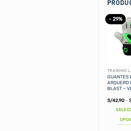
PRODU
- 29%
GUANTES 
ARQUERO 
BLAST – 
S/
42.90
-
SELEC
OPCI
Este