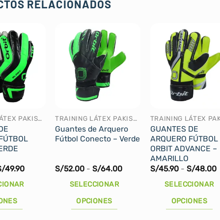
CTOS RELACIONADOS
TRAINING LÁTEX PAKISTÁN
TRAINING LÁTEX PAKISTÁN
DE
Guantes de Arquero
GUANTES DE
FÚTBOL
Fútbol Conecto – Verde
ARQUERO FÚTBOL
VERDE
ORBIT ADVANCE –
AMARILLO
Rango
Rango
S/
49.90
S/
52.00
-
S/
64.00
S/
45.90
-
S/
48.00
de
de
precios:
precios:
p
CIONAR
SELECCIONAR
SELECCIONAR
desde
desde
S/42.90
S/52.00
S
ONES
OPCIONES
OPCIONES
hasta
hasta
h
S/49.90
S/64.00
Este
Este