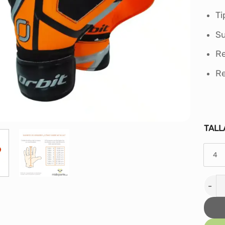
Ti
Su
Re
Re
TALL
4
GUAN