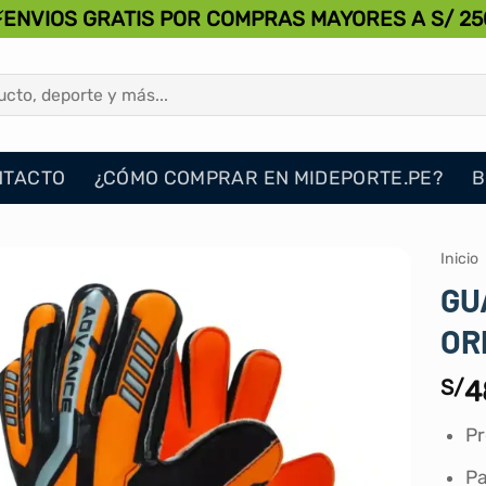
⚡ENVIOS GRATIS POR COMPRAS MAYORES A S/ 25
NTACTO
¿CÓMO COMPRAR EN MIDEPORTE.PE?
B
Inicio
GU
OR
S/
4
Pr
Pa