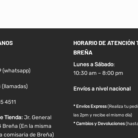
producto
producto
tiene
tiene
múltiples
múltiples
variantes.
variantes.
Las
Las
ANOS
HORARIO DE ATENCIÓN 
opciones
opciones
BREÑA
se
se
pueden
pueden
Lunes a
Sábado
:
elegir
elegir
9 (whatsapp)
10:30 am – 8:00 pm
en
en
la
la
 (llamadas)
Envíos
a nivel
nacional
página
página
de
de
05 4511
producto
producto
* Envíos Express
(Realiza tu ped
las 2pm y recibe el mismo día)
e Tienda:
Jr. General
* Cambios y Devoluciones
(hasta
4 Breña (En la misma
a comisaria de Breña)