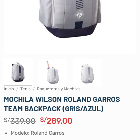
Inicio
/
Tenis
/
Raqueteros y Mochilas
MOCHILA WILSON ROLAND GARROS
TEAM BACKPACK (GRIS/AZUL)
El
El
S/
339.00
S/
289.00
precio
precio
Modelo: Roland Garros
original
actual