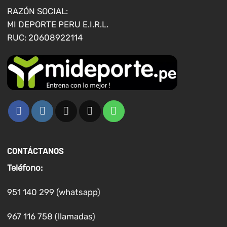
página
RAZÓN SOCIAL:
de
MI DEPORTE PERU E.I.R.L.
producto
RUC: 20608922114
CONTÁCTANOS
Teléfono:
951 140 299 (whatsapp)
967 116 758 (llamadas)