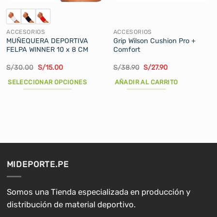
ACCESORIOS
ACCESORIOS
MUÑEQUERA DEPORTIVA
Grip Wilson Cushion Pro +
FELPA WINNER 10 x 8 CM
Comfort
El
El
El
El
S/
30.00
S/
15.00
S/
38.90
S/
27.90
precio
precio
precio
precio
original
actual
original
actual
SELECCIONAR OPCIONES
AÑADIR AL CARRITO
era:
es:
era:
es:
S/30.00.
S/15.00.
S/38.90.
S/27.90.
Este
producto
tiene
múltiples
variantes.
Las
opciones
MIDEPORTE.PE
se
pueden
elegir
Somos una Tienda especializada en producción y
en
distribución de material deportivo.
la