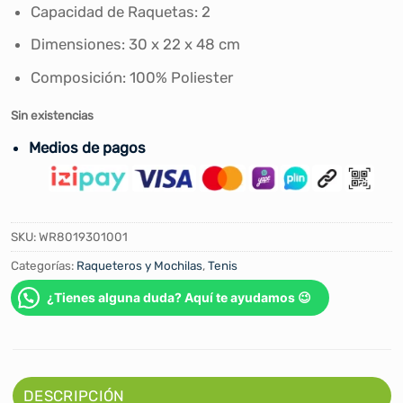
era:
es:
Capacidad de Raquetas: 2
S/339.00.
S/289.00.
Dimensiones: 30 x 22 x 48 cm
Composición: 100% Poliester
Sin existencias
Medios de pagos
SKU:
WR8019301001
Categorías:
Raqueteros y Mochilas
,
Tenis
¿Tienes alguna duda? Aquí te ayudamos 😉
DESCRIPCIÓN