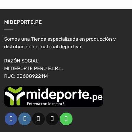
variantes.
variantes.
Las
Las
opciones
opciones
MIDEPORTE.PE
se
se
pueden
pueden
elegir
elegir
Somos una Tienda especializada en producción y
en
en
distribución de material deportivo.
la
la
página
página
RAZÓN SOCIAL:
de
de
MI DEPORTE PERU E.I.R.L.
producto
producto
RUC: 20608922114