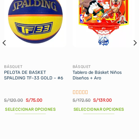
BÁSQUET
BÁSQUET
PELOTA DE BASKET
Tablero de Básket Niños
SPALDING TF-33 GOLD – #6
Diseños + Aro
Valorado
El
El
El
El
S/
120.00
S/
75.00
S/
172.50
S/
139.00
precio
precio
precio
precio
con
5
de 5
original
actual
original
actual
SELECCIONAR OPCIONES
SELECCIONAR OPCIONES
era:
es:
era:
es:
S/120.00.
S/75.00.
S/172.50.
S/139.00.
Este
Este
producto
producto
tiene
tiene
múltiples
múltiples