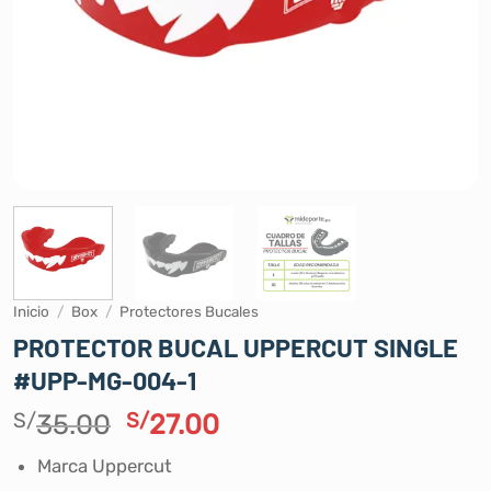
Inicio
/
Box
/
Protectores Bucales
PROTECTOR BUCAL UPPERCUT SINGLE
#UPP-MG-004-1
El
El
S/
35.00
S/
27.00
precio
precio
Marca Uppercut
original
actual