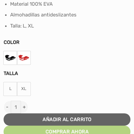
era:
es:
Material 100% EVA
S/35.00.
S/27.00.
Almohadillas antideslizantes
Talla: L, XL
COLOR
TALLA
L
XL
PROTECTOR BUCAL UPPERCUT SINGLE #UPP-MG-004-1
AÑADIR AL CARRITO
COMPRAR AHORA