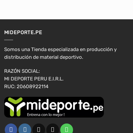
tiene
múltiples
variantes.
Las
opciones
MIDEPORTE.PE
se
pueden
elegir
Somos una Tienda especializada en producción y
en
distribución de material deportivo.
la
página
RAZÓN SOCIAL:
de
MI DEPORTE PERU E.I.R.L.
producto
RUC: 20608922114