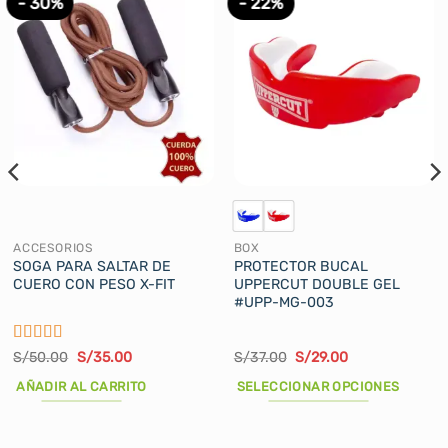
- 30%
- 22%
ACCESORIOS
BOX
SOGA PARA SALTAR DE
PROTECTOR BUCAL
CUERO CON PESO X-FIT
UPPERCUT DOUBLE GEL
#UPP-MG-003
Valorado
El
El
El
El
S/
50.00
S/
35.00
S/
37.00
S/
29.00
precio
precio
precio
precio
con
5
de 5
original
actual
original
actual
AÑADIR AL CARRITO
SELECCIONAR OPCIONES
era:
es:
era:
es:
S/50.00.
S/35.00.
S/37.00.
S/29.00.
Este
producto