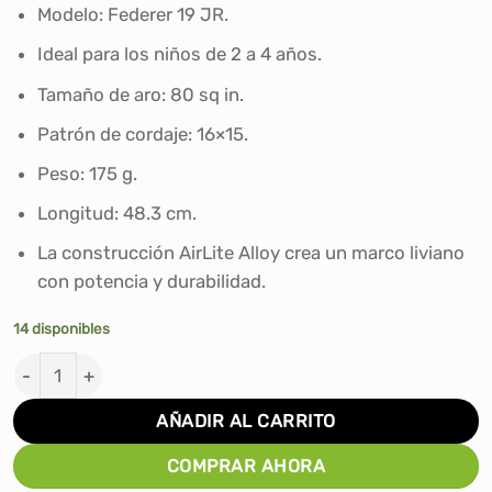
era:
es:
Modelo: Federer 19 JR.
S/159.99.
S/129.90.
Ideal para los niños de 2 a 4 años.
Tamaño de aro: 80 sq in.
Patrón de cordaje: 16×15.
Peso: 175 g.
Longitud: 48.3 cm.
La construcción AirLite Alloy crea un marco liviano
con potencia y durabilidad.
14 disponibles
RAQUETA PARA TENIS WILSON FEDERER 19 JR (2 a 4 año
AÑADIR AL CARRITO
COMPRAR AHORA