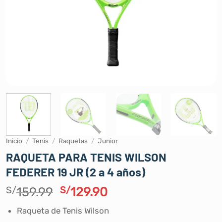
Inicio
/
Tenis
/
Raquetas
/
Junior
RAQUETA PARA TENIS WILSON
FEDERER 19 JR (2 a 4 años)
El
El
S/
159.99
S/
129.90
precio
precio
Raqueta de Tenis Wilson
original
actual