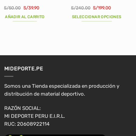
El
El
El
El
S/
50.00
S/
39.90
S/
240.00
S/
199.00
precio
precio
precio
precio
original
actual
original
actual
AÑADIR AL CARRITO
SELECCIONAR OPCIONES
era:
es:
era:
es:
S/50.00.
S/39.90.
S/240.00.
S/199.00.
Este
producto
tiene
múltiples
variantes.
Las
opciones
MIDEPORTE.PE
se
pueden
elegir
Somos una Tienda especializada en producción y
en
distribución de material deportivo.
la
página
RAZÓN SOCIAL:
de
MI DEPORTE PERU E.I.R.L.
producto
RUC: 20608922114