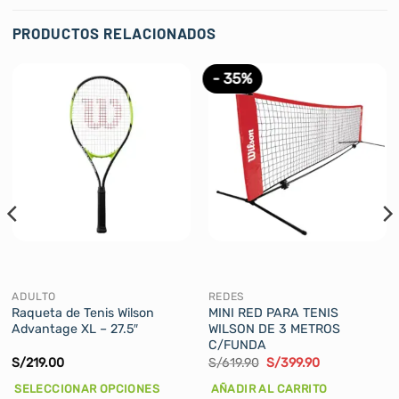
PRODUCTOS RELACIONADOS
- 35%
ADULTO
REDES
Raqueta de Tenis Wilson
MINI RED PARA TENIS
Advantage XL – 27.5″
WILSON DE 3 METROS
C/FUNDA
El
El
S/
219.00
S/
619.90
S/
399.90
precio
precio
original
actual
SELECCIONAR OPCIONES
AÑADIR AL CARRITO