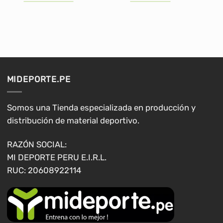
era:
es:
S/619.90.
S/399.90.
Este
producto
tiene
múltiples
variantes.
Las
opciones
MIDEPORTE.PE
se
pueden
elegir
Somos una Tienda especializada en producción y
en
distribución de material deportivo.
la
página
RAZÓN SOCIAL:
de
MI DEPORTE PERU E.I.R.L.
producto
RUC: 20608922114